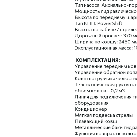
Тип насоса: Аксиально-п
Мощность гидравлической
Высота по переднему шарн
Тип КПП: РоwеrShift
Высота по кабине / стреле
Дорожный просвет: 370 м
Ширина по ковшу: 2450 м
Эксплуатационная масса: 1
КОМПЛЕКТАЦИЯ:
Управление передним ков
Управление обратной лоп
Ковш погрузчика челюстной
Телескопическая рукоять о
объем ковша – 0,2 м3
Линия для подключения г
оборудования
Кондиционер
Мягкая подвеска стрелы
Плавающий ковш
Металлические баки гидра
Функция возврата к поло