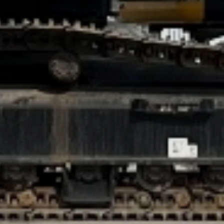
Наши партнеры — это надежные
мировые бренды, и наши клиенты
получают проверенные модели
спецтехники высочайшего качества
для любых задач и достижения новых
высот в бизнесе