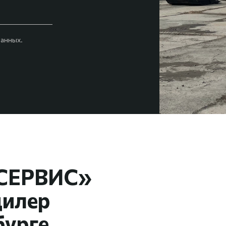
анных.
СЕРВИС»
дилер
бурге