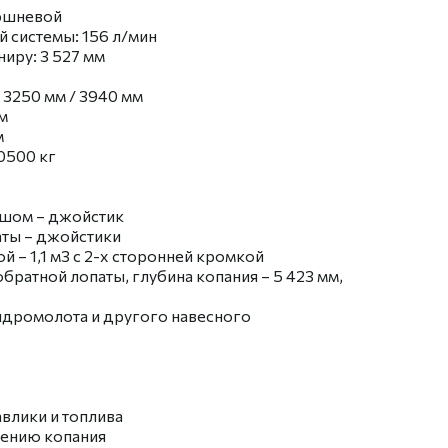
оршневой
 системы: 156 л/мин
иру: 3 527 мм
: 3250 мм / 3940 мм
м
м
0500 кг
шом – джойстик
аты – джойстики
 – 1,1 м3 с 2-х сторонней кромкой
братной лопаты, глубина копания – 5 423 мм,
идромолота и другого навесного
влики и топлива
жению копания