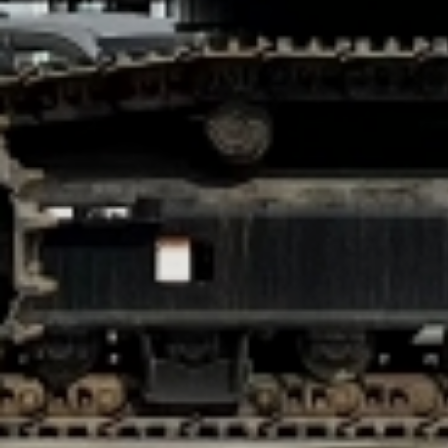
На протяжении более 27 лет наша
компания остается верной своему
видению создания
высокотехнологичной и надежной
компании с безупречной репутацией