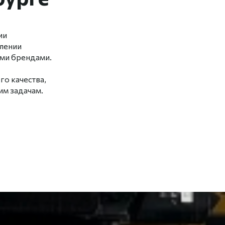
ии
влении
ми брендами.
о качества,
м задачам.
02
Партнерство с лучшими