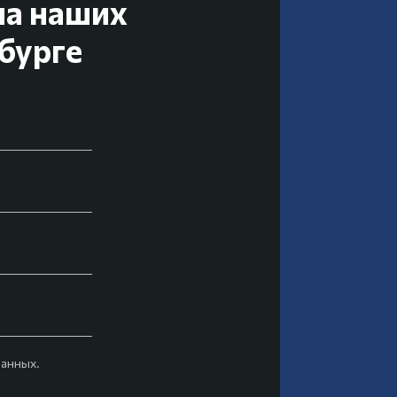
на наших
бурге
анных.