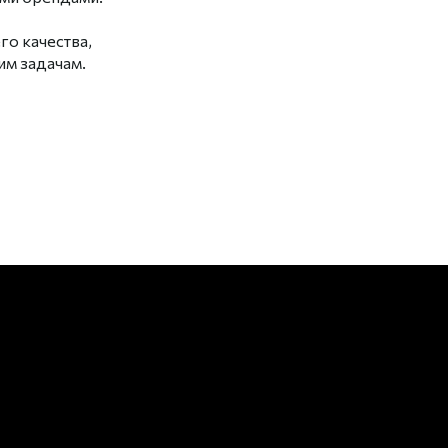
о качества,
м задачам.
02
Партнерство с лучшими
Наши партнеры — это надежные
мировые бренды, и наши клиенты
получают проверенные модели
спецтехники высочайшего качества