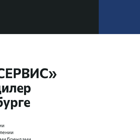
СЕРВИС»
дилер
бурге
ии
влении
ми брендами.