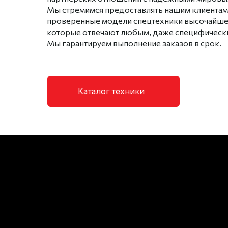
Мы стремимся предоставлять нашим клиентам
проверенные модели спецтехники высочайшег
которые отвечают любым, даже специфически
Мы гарантируем выполнение заказов в срок.
Каталог техники
01
Работаем с 1996 года
На протяжении более 27 лет наша
компания остается верной своему
видению создания
высокотехнологичной и надежной