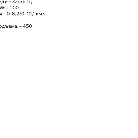
ди – 32/36 Гц
6WG-200
 0-8,2/0-10,1 км.ч.
одъема, – 450