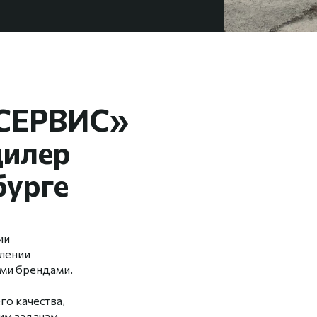
СЕРВИС»
дилер
бурге
ии
влении
ми брендами.
о качества,
м задачам.