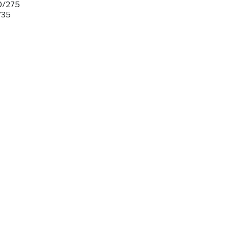
0/275
/35