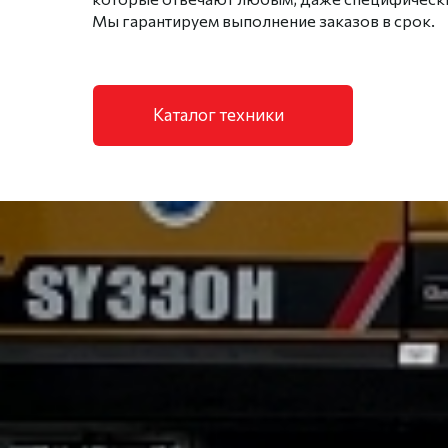
Мы гарантируем выполнение заказов в срок.
Каталог техники
01
Работаем с 1996 года
На протяжении более 27 лет наша
компания остается верной своему
видению создания
высокотехнологичной и надежной
компании с безупречной репутацией