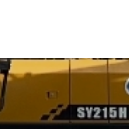
03
СТО по всей России
За более чем 27 лет специализации на
ремонте и обслуживании спецтехники
мы построили собственную сеть
станций технического обслуживания в
12+ городах по всей России