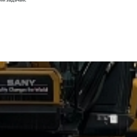
02
Партнерство с лучшими
Наши партнеры — это надежные
мировые бренды, и наши клиенты
получают проверенные модели
спецтехники высочайшего качества
для любых задач и достижения новых
высот в бизнесе